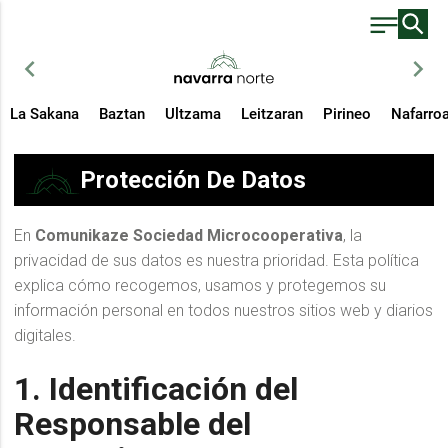
chevron_left
chevron_right
La Sakana
Baztan
Ultzama
Leitzaran
Pirineo
Nafarro
Protección De Datos
En
Comunikaze Sociedad Microcooperativa
, la
privacidad de sus datos es nuestra prioridad. Esta política
explica cómo recogemos, usamos y protegemos su
información personal en todos nuestros sitios web y diarios
digitales.
1. Identificación del
Responsable del